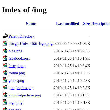
Index of /img
Name
Last modified
Size
Descriptio
Parent Directory
-
Tongji-Universität_logo.png
2022-05-10 09:31
89K
blog.png
2019-11-25 14:10
2.3K
facebook.png
2019-11-25 14:10
1.9K
fastcgi.png
2019-11-25 14:10
3.4K
forum.png
2019-11-25 14:10
3.3K
globe.png
2019-11-25 14:10
48K
google-plus.png
2019-11-25 14:10
2.8K
knowledge-base.png
2019-11-25 14:10
1.5K
logo.png
2019-11-25 14:10
18K
perl.png
2019-11-25 14:10
2.7K