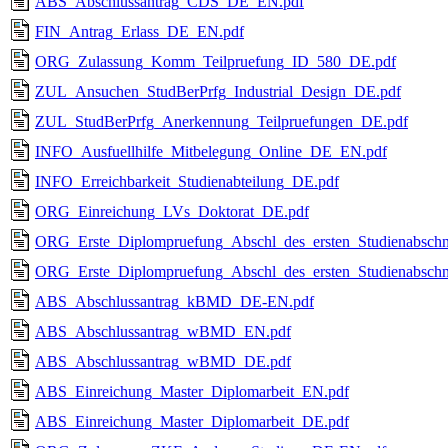
ABS_Abschlussantrag_CDS_DE_EN.pdf
FIN_Antrag_Erlass_DE_EN.pdf
ORG_Zulassung_Komm_Teilpruefung_ID_580_DE.pdf
ZUL_Ansuchen_StudBerPrfg_Industrial_Design_DE.pdf
ZUL_StudBerPrfg_Anerkennung_Teilpruefungen_DE.pdf
INFO_Ausfuellhilfe_Mitbelegung_Online_DE_EN.pdf
INFO_Erreichbarkeit_Studienabteilung_DE.pdf
ORG_Einreichung_LVs_Doktorat_DE.pdf
ORG_Erste_Diplompruefung_Abschl_des_ersten_Studienabschn
ORG_Erste_Diplompruefung_Abschl_des_ersten_Studienabsc
ABS_Abschlussantrag_kBMD_DE-EN.pdf
ABS_Abschlussantrag_wBMD_EN.pdf
ABS_Abschlussantrag_wBMD_DE.pdf
ABS_Einreichung_Master_Diplomarbeit_EN.pdf
ABS_Einreichung_Master_Diplomarbeit_DE.pdf