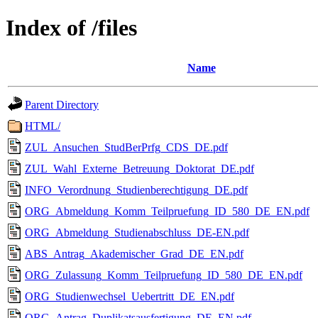
Index of /files
Name
Parent Directory
HTML/
ZUL_Ansuchen_StudBerPrfg_CDS_DE.pdf
ZUL_Wahl_Externe_Betreuung_Doktorat_DE.pdf
INFO_Verordnung_Studienberechtigung_DE.pdf
ORG_Abmeldung_Komm_Teilpruefung_ID_580_DE_EN.pdf
ORG_Abmeldung_Studienabschluss_DE-EN.pdf
ABS_Antrag_Akademischer_Grad_DE_EN.pdf
ORG_Zulassung_Komm_Teilpruefung_ID_580_DE_EN.pdf
ORG_Studienwechsel_Uebertritt_DE_EN.pdf
ORG_Antrag_Duplikatsausfertigung_DE_EN.pdf