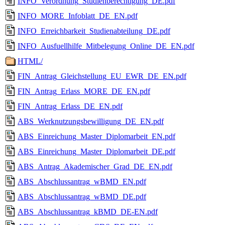
INFO_Verordnung_Studienberechtigung_DE.pdf
INFO_MORE_Infoblatt_DE_EN.pdf
INFO_Erreichbarkeit_Studienabteilung_DE.pdf
INFO_Ausfuellhilfe_Mitbelegung_Online_DE_EN.pdf
HTML/
FIN_Antrag_Gleichstellung_EU_EWR_DE_EN.pdf
FIN_Antrag_Erlass_MORE_DE_EN.pdf
FIN_Antrag_Erlass_DE_EN.pdf
ABS_Werknutzungsbewilligung_DE_EN.pdf
ABS_Einreichung_Master_Diplomarbeit_EN.pdf
ABS_Einreichung_Master_Diplomarbeit_DE.pdf
ABS_Antrag_Akademischer_Grad_DE_EN.pdf
ABS_Abschlussantrag_wBMD_EN.pdf
ABS_Abschlussantrag_wBMD_DE.pdf
ABS_Abschlussantrag_kBMD_DE-EN.pdf