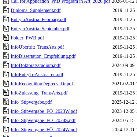
Call for Application_PhD Program in Art_2026.pdf
2026-01-12 
Diploma_Supplement.pdf
2019-11-25 
EntrytoAustria_February.pdf
2019-11-25 
EntrytoAustria_September.pdf
2019-11-25 
Folder_PWB.pdf
2019-11-25 
InfoÜbertritt_TransArts.pdf
2019-11-25 
InfoDissertation_Empfehlung.pdf
2019-11-25 
InfoDoktoratsstudium.pdf
2024-09-09 
InfoEntryToAustria_en.pdf
2019-11-25 
InfoRecognitionDegrees_Dr.pdf
2021-02-01 
InfoZulassung_TransArts.pdf
2019-11-25 
Info_Stipvergabe.pdf
2025-12-12 
Info_Stipvergabe_FÖ_2023W.pdf
2023-12-05 
Info_Stipvergabe_FÖ_2024S.pdf
2024-05-15 
Info_Stipvergabe_FÖ_2024W.pdf
2024-12-11 