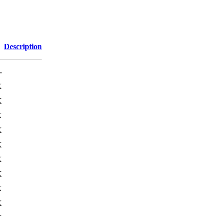
Description
-
K
K
K
K
K
K
K
K
K
K