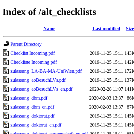
Index of /alt_checklists
Name
Last modified
Size
Parent Directory
Checklist Incoming.pdf
2019-11-25 15:11
143
Checkliste Incoming.pdf
2019-11-25 15:11
142
zulassung_LA-BA-MA-UniWien.pdf
2019-11-25 15:11
172
zulassung_aoBesuchLVs.pdf
2019-11-25 15:11
137
zulassung_aoBesuchLVs_en.pdf
2020-02-28 11:07
141
zulassung_dbm.pdf
2020-02-03 13:37
86
zulassung_dbm_en.pdf
2020-02-03 13:37
87
zulassung_doktorat.pdf
2019-11-25 15:11
145
zulassung_doktorat_en.pdf
2019-11-25 15:11
145
zulassung_doktorat_partnerschaft_en.pdf
2019-11-25 15:11
65